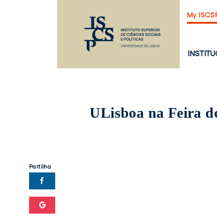
Saltar
My ISCS
para
o
conteúdo
principal
PÁGINA
INSTIT
PRINCI
ULisboa na Feira d
Partilha