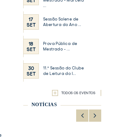
SET
Mestrado - Marcela
...
17
Sessão Solene de
SET
Abertura do Ano ...
18
Prova Pública de
SET
Mestrado - ...
30
11.ª Sessão do Clube
SET
de Leitura do I...
TODOS OS EVENTOS
NOTÍCIAS
e