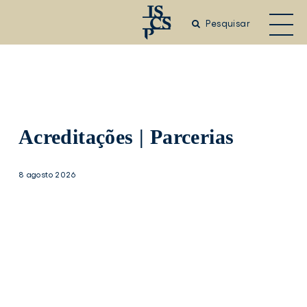
Saltar
para
Pesquisar
o
conteúdo
principal
Acreditações | Parcerias
8 agosto 2026