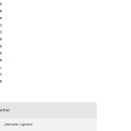
s
e
e
o
o
e
s
s
e
,
o
e
etter.
_Sempre Ligados