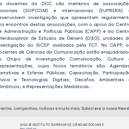
s docentes do DCC são membros de associaçõe
acionais (SOPCOM) e internacionais (EUPRERA) 
esenvolvem investigação que apresentam regularment
os encontros destas associações, com o apoio do Centr
e Administração e Políticas Públicas (CAPP) e do Centr
nterdisciplinar de Estudos de Género (CIEG), unidades d
nvestigação do ISCSP avaliadas pela FCT. No CAPP, o
ocentes de Ciências da Comunicação estão enquadrado
o Grupo de Investigação Comunicação, Cultura 
epresentações, cujos focos temáticos são: Agendas
arrativas e Esferas Públicas; Capacitação, Participaçã
ívica e Tecnologias Digitais; Desafios Ambientais 
limáticos; e Representações Mediáticas.
ventos, campanhas, notícias e muito mais. Subscreve a nossa Newsl
2026 © INSTITUTO SUPERIOR DE CIÊNCIAS SOCIAIS E