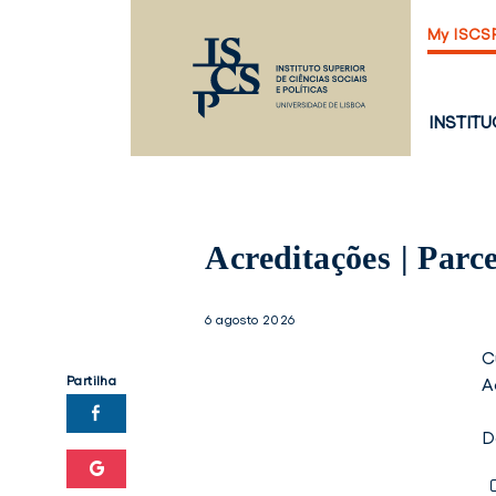
Saltar
My ISCS
para
o
conteúdo
principal
PÁGINA
INSTIT
PRINCI
Acreditações | Parce
6 agosto 2026
C
Partilha
A
D