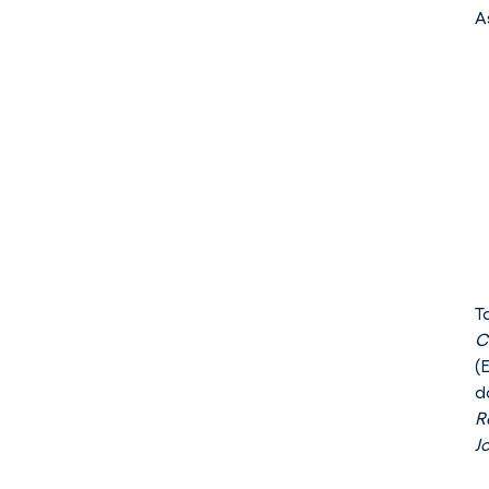
A
Euprera
T
MARPENetwork
C
(
R
J