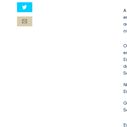
A
e
a
c
O
e
E
d
S
N
E
G
S
E