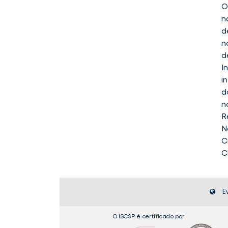
O
n
d
n
d
I
i
Sopcom
d
n
R
N
C
C
E
O ISCSP é certificado por