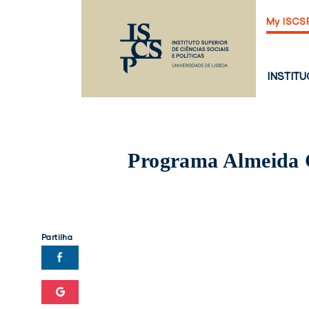
Saltar
My ISCS
para
o
conteúdo
principal
PÁGINA
INSTIT
PRINCI
Programa Almeida 
Partilha