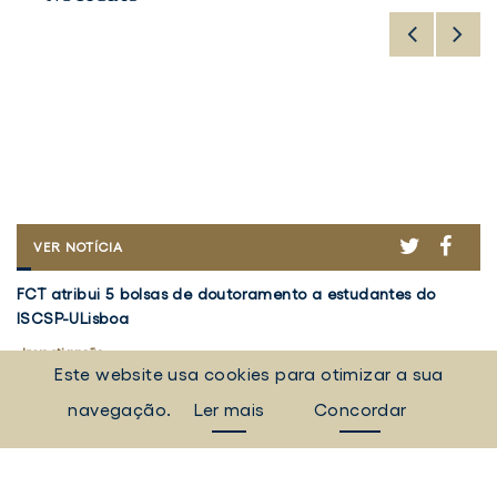
ER
ACEBOOK
TWITTER
FACE
FCT
VER NOTÍCIA
ATRIBUI
FCT
V
5
FCT atribui 5 bolsas de doutoramento a estudantes do
Vo
atribui
5
BOLSAS
ISCSP-ULisboa
em
DE
5
d
DOUTORAMENTO
bolsas
Investigação
Re
I
A
Este website usa cookies para otimizar a sua
de
d
5 agosto 2026
30
ESTUDANTES
doutoramento
Pr
DO
navegação.
Ler mais
Concordar
a
ISCSP-
"
TODAS AS NOTÍCIAS
ULISBOA
estudantes
a
do
d
Eventos, campanhas, notícias e muito mais.