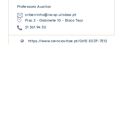
Professora Auxiliar
cribeirinho@iscsp.ulisboa.pt
Piso 2 - Gabinete 10 - Bloco Tejo
21 361 94 30
https://www.cienciavitae.pt/061E-E03F-7E12