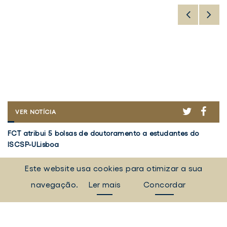
ER
ACEBOOK
TWITTER
FACE
FCT
VER NOTÍCIA
ATRIBUI
FCT
V
5
FCT atribui 5 bolsas de doutoramento a estudantes do
Vo
atribui
5
BOLSAS
ISCSP-ULisboa
em
DE
5
d
DOUTORAMENTO
bolsas
Investigação
Re
I
A
Este website usa cookies para otimizar a sua
de
d
5 agosto 2026
30
ESTUDANTES
doutoramento
Pr
navegação.
Ler mais
Concordar
DO
a
ISCSP-
"
TODAS AS NOTÍCIAS
ULISBOA
estudantes
a
do
d
Eventos, campanhas, notícias e muito mais.