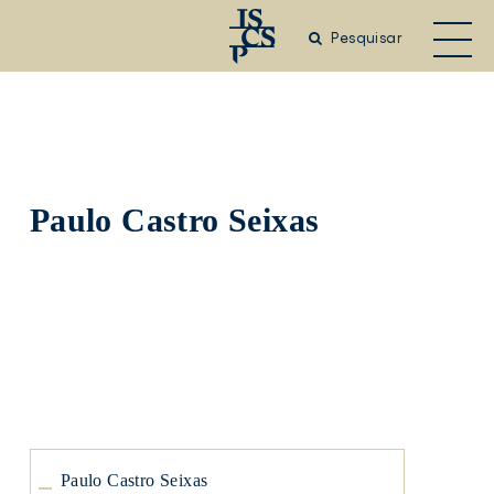
Saltar
para
Pesquisar
o
conteúdo
principal
Paulo Castro Seixas
Paulo
Castro
Seixas
Paulo
Castro
Seixas
Paulo Castro Seixas