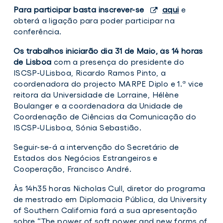
Para participar basta inscrever-se
aqui
e
obterá a ligação para poder participar na
conferência.
Os trabalhos iniciarão dia 31 de Maio, às 14 horas
de Lisboa
com a presença do presidente do
ISCSP-ULisboa, Ricardo Ramos Pinto, a
coordenadora do projecto MARPE Diplo e 1.ª vice
reitora da Universidade de Lorraine, Hélène
MARPE
Boulanger e a coordenadora da Unidade de
Diplo
Coordenação de Ciências da Comunicação do
Conference:
ISCSP-ULisboa, Sónia Sebastião.
Fostering
European
Citizenship
Seguir-se-á a intervenção do Secretário de
through
Estados dos Negócios Estrangeiros e
Public,
Cooperação, Francisco André.
Organisational
and
Civic
Às 14h35 horas Nicholas Cull, diretor do programa
Diplomacy
de mestrado em Diplomacia Pública, da University
of Southern California fará a sua apresentação
sobre “The power of soft power and new forms of