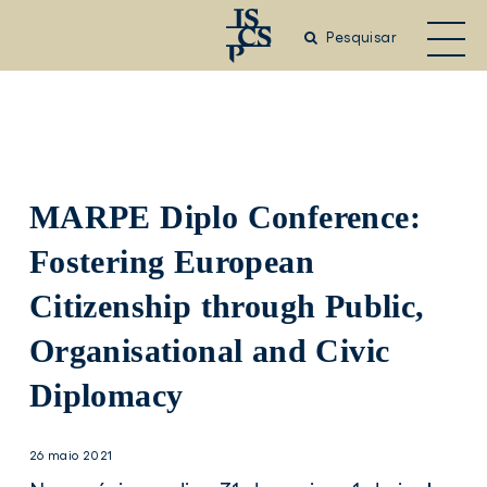
Saltar
para
Pesquisar
o
conteúdo
principal
MARPE Diplo Conference:
Fostering European
Citizenship through Public,
Organisational and Civic
Diplomacy
26 maio 2021