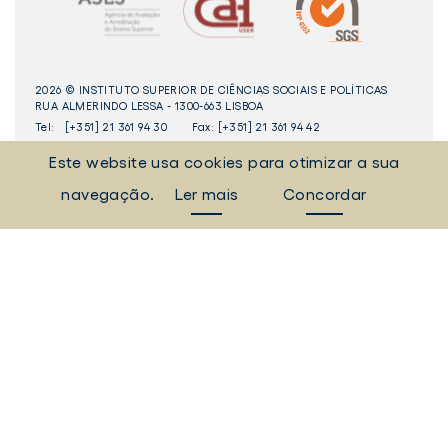
2026 © INSTITUTO SUPERIOR DE CIÊNCIAS SOCIAIS E POLÍTICAS
RUA ALMERINDO LESSA - 1300-663 LISBOA
Tel:
[+351] 21 361 94 30
Fax: [+351] 21 361 94 42
Este website usa cookies para otimizar a sua
_Sempre Ligados
navegação.
Ler mais
Concordar
LINKEDIN
INSTAGAM
FACEBOOK
YOUTUBE
Livro
dos
Elogios©
Digital
ULisboa
POLÍTICA DE COOKIES
POLÍTICA DE PRIVACIDADE
TERMOS E CONDIÇÕES
EQUIPA TÉCNICA