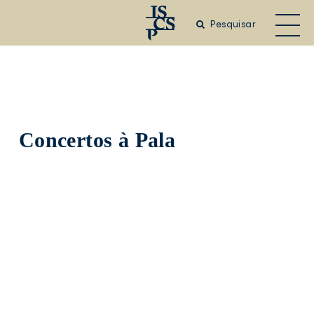
Saltar
para
Pesquisar
o
conteúdo
principal
Concertos à Pala