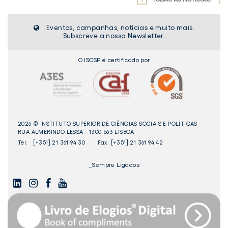
ULISBOA
EM
estudantes
anos
e
PORTUGAL"
do
de
d
JÁ
Eventos, campanhas, notícias e muito mais.
ISCSP-
Democracia
I
DISPONÍVEL
Subscreve a nossa Newsletter.
ULisboa
em
U
Portugal"
O ISCSP é certificado por
já
disponível
2026 © INSTITUTO SUPERIOR DE CIÊNCIAS SOCIAIS E POLÍTICAS
RUA ALMERINDO LESSA - 1300-663 LISBOA
Tel:
[+351] 21 361 94 30
Fax: [+351] 21 361 94 42
_Sempre Ligados
LINKEDIN
INSTAGAM
FACEBOOK
YOUTUBE