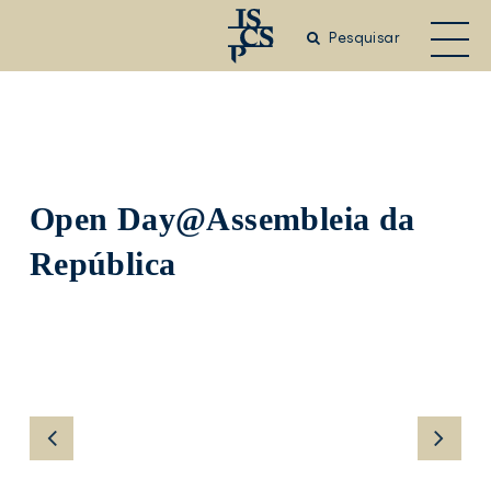
Saltar
para
Pesquisar
o
conteúdo
principal
Open Day@Assembleia da
República