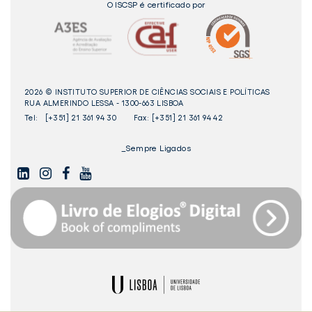
O ISCSP é certificado por
2026 © INSTITUTO SUPERIOR DE CIÊNCIAS SOCIAIS E POLÍTICAS
RUA ALMERINDO LESSA - 1300-663 LISBOA
Tel:
[+351] 21 361 94 30
Fax: [+351] 21 361 94 42
_Sempre Ligados
LINKEDIN
INSTAGAM
FACEBOOK
YOUTUBE
Livro
dos
Elogios©
Digital
ULisboa