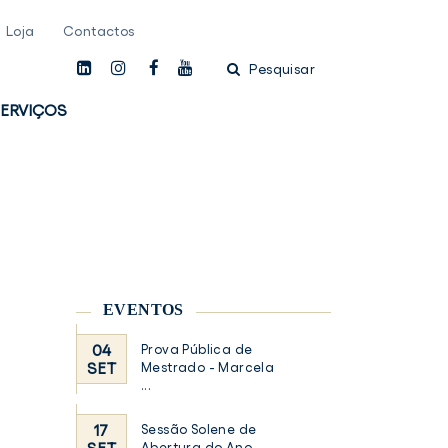
Loja
Contactos
linkedin
instagam
facebook
youtube
Pesquisar
ERVIÇOS
EVENTOS
04
Prova Pública de
SET
Mestrado - Marcela
...
17
Sessão Solene de
Abertura do Ano ...