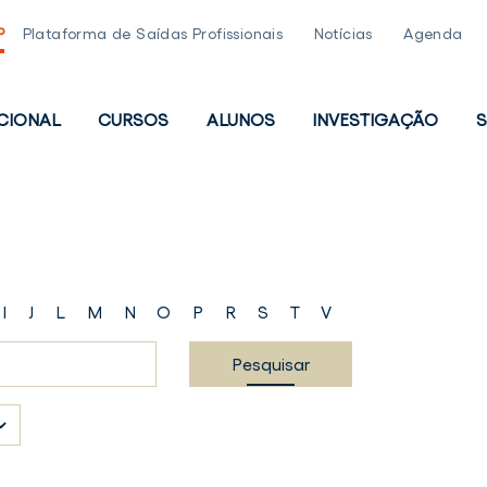
P
Plataforma de Saídas Profissionais
Notícias
Agenda
UCIONAL
CURSOS
ALUNOS
INVESTIGAÇÃO
S
PAL
I
J
L
M
N
O
P
R
S
T
V
Pesquisar