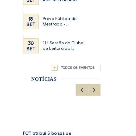
SET
18
Prova Pública de
SET
Mestrado - ...
30
11.ª Sessão do Clube
SET
de Leitura do I...
TODOS OS EVENTOS
NOTÍCIAS
FCT
Volume
Projeto "50
FCT atribui 5 bolsas de
FCT
Volume 5 do Rela
VOLUME
VER NOTÍCIA
VER NOTÍCIA