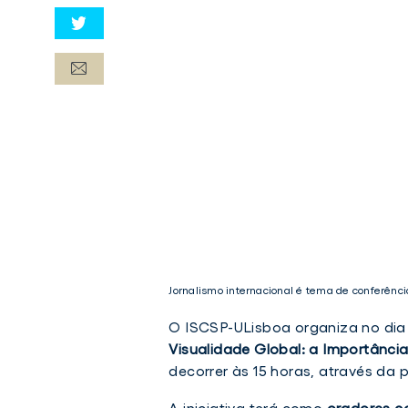
Jornalismo internacional é tema de conferênci
O ISCSP-ULisboa organiza no di
Visualidade Global: a Importânci
decorrer às 15 horas, através da
Jornalismo
A iniciativa terá como
oradores co