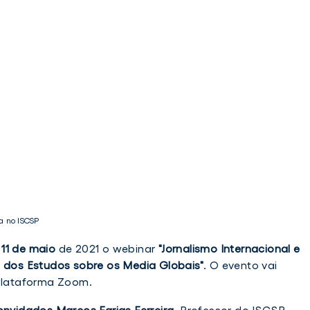
a no ISCSP
a
11 de maio
de 2021 o webinar
"Jornalismo Internacional e
a dos Estudos sobre os Media Globais"
. O evento vai
 plataforma Zoom.
nvidados Marcos Farias Ferreira
, Professor do ISCSP-