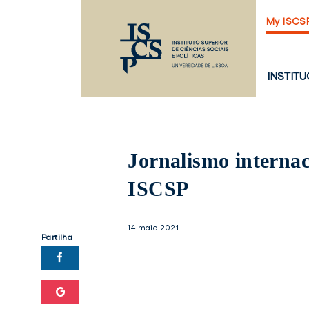
Saltar
My ISCS
para
o
conteúdo
principal
PÁGINA
INSTIT
PRINCI
Jornalismo internac
ISCSP
14 maio 2021
Partilha