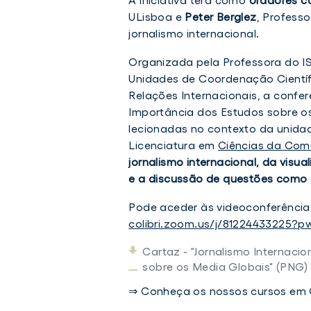
internacional
ULisboa e
Peter Berglez
, Professo
é
tema
jornalismo internacional.
de
conferência
Organizada pela Professora do IS
no
ISCSP
Unidades de Coordenação Cientí
Relações Internacionais, a conferê
Importância dos Estudos sobre o
lecionadas no contexto da unidad
Licenciatura em
Ciências da Com
jornalismo internacional, da visu
e a discussão de questões como 
Pode aceder às videoconferência
colibri.zoom.us/j/81224433225
Cartaz - "Jornalismo Internaci
sobre os Media Globais" (PNG) 
⇒ Conheça os nossos cursos em 