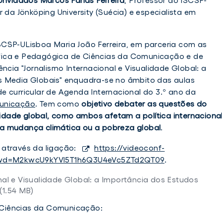
r da Jönköping University (Suécia) e especialista em
CSP-ULisboa Maria João Ferreira, em parceria com as
fica e Pedagógica de Ciências da Comunicação e de
ncia "Jornalismo Internacional e Visualidade Global: a
s Media Globais" enquadra-se no âmbito das aulas
e curricular de Agenda Internacional do 3.º ano da
unicação
. Tem como
objetivo debater as questões do
alidade global, como ambos afetam a política internaciona
a mudança climática ou a pobreza global
.
 através da ligação:
https://videoconf-
?pwd=M2kwcU9kYVl5T1h6Q3U4eVc5ZTd2QT09
.
onal e Visualidade Global: a Importância dos Estudos
(1.54 MB)
Ciências da Comunicação: