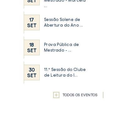
SET
Mestrado - Marcela
...
17
Sessão Solene de
SET
Abertura do Ano ...
18
Prova Pública de
SET
Mestrado - ...
30
11.ª Sessão do Clube
SET
de Leitura do I...
TODOS OS EVENTOS