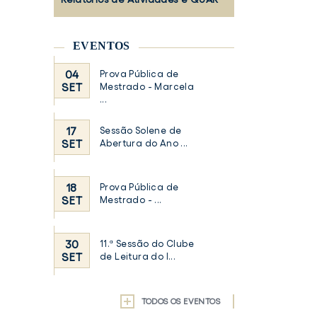
EVENTOS
04
Prova Pública de
SET
Mestrado - Marcela
...
17
Sessão Solene de
SET
Abertura do Ano ...
18
Prova Pública de
SET
Mestrado - ...
30
11.ª Sessão do Clube
SET
de Leitura do I...
TODOS OS EVENTOS