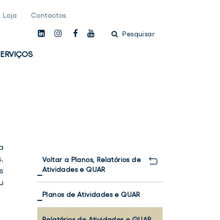
Loja
Contactos
linkedin
instagam
facebook
youtube
Pesquisar
ERVIÇOS
a
.
Voltar a Planos, Relatórios de
Atividades e QUAR
s
u
Planos de Atividades e QUAR
Relatórios de Atividades e QUAR