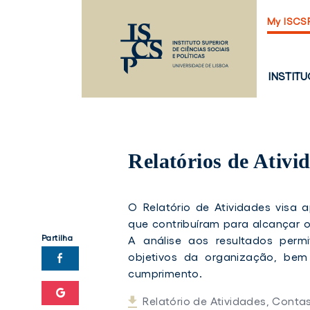
Saltar
My ISCS
para
o
conteúdo
principal
PÁGINA
INSTIT
PRINCI
Relatórios de Ativ
O Relatório de Atividades visa 
que contribuíram para alcançar o
Partilha
A análise aos resultados perm
objetivos da organização, bem
cumprimento.
Relatório de Atividades, Conta