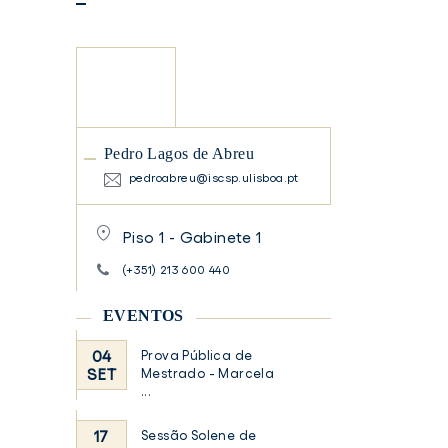
Pedro
Lagos
de
Abreu,
Pedro Lagos de Abreu
Coordenador
da
pedroabreu@iscsp.ulisboa.pt
Área
Pedro
de
Lagos
Piso 1 - Gabinete 1
de
Cooperação
Abreu,
(+351) 213 600 440
e
Coordenador
Desenvolvimento
da
EVENTOS
Área
de
Cooperação
04
Prova Pública de
e
SET
Mestrado - Marcela
Desenvolvimento
...
17
Sessão Solene de