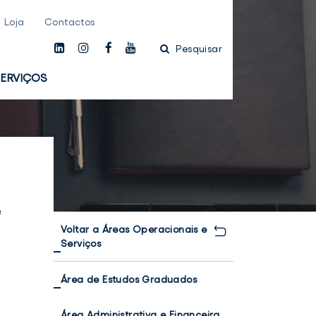
Loja
Contactos
linkedin
instagam
facebook
youtube
Pesquisar
ERVIÇOS
e
Voltar a Áreas Operacionais e
Serviços
Área de Estudos Graduados
Área Administrativa e Financeira