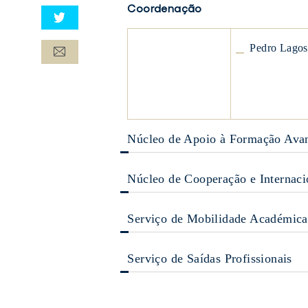
Coordenação
Pedro
Pedro Lagos
Lagos
de
Abreu
Pedro
Lagos
Núcleo de Apoio à Formação Avan
de
Abreu
Núcleo de Cooperação e Internaci
Serviço de Mobilidade Académica
Serviço de Saídas Profissionais