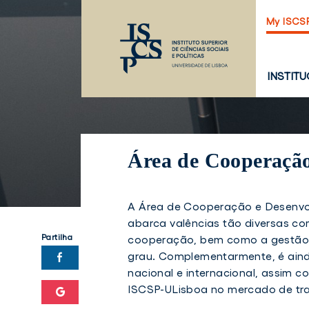
Saltar
My ISCS
para
o
conteúdo
principal
PÁGINA
INSTIT
PRINCI
Área de Cooperação
A Área de Cooperação e Desenvolv
abarca valências tão diversas c
Partilha
cooperação, bem como a gestão
grau. Complementarmente, é aind
nacional e internacional, assim
ISCSP-ULisboa no mercado de tr