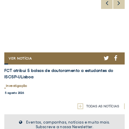
ER
ACEBOOK
TWITTER
FACE
FCT
VER NOTÍCIA
ATRIBUI
FCT
V
5
FCT atribui 5 bolsas de doutoramento a estudantes do
Vo
atribui
5
BOLSAS
ISCSP-ULisboa
em
DE
5
d
DOUTORAMENTO
bolsas
Investigação
Re
I
A
de
d
5 agosto 2026
30
ESTUDANTES
doutoramento
Pr
DO
a
ISCSP-
"
TODAS AS NOTÍCIAS
ULISBOA
estudantes
a
do
d
Eventos, campanhas, notícias e muito mais.
ISCSP-
D
Subscreve a nossa Newsletter.