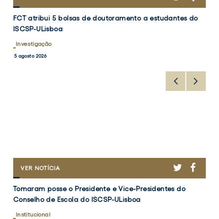
ATRIBUI
FCT
5
FCT atribui 5 bolsas de doutoramento a estudantes do
atribui
BOLSAS
ISCSP-ULisboa
DE
5
DOUTORAMENTO
bolsas
Investigação
A
de
5 agosto 2026
ESTUDANTES
doutoramento
DO
a
ISCSP-
ULISBOA
estudantes
do
ISCSP-
ULisboa
R
CEBOOK
TWITTER
FACEB
TOMARAM
VER NOTÍCIA
POSSE
Tomaram
O
Tomaram posse o Presidente e Vice-Presidentes do
posse
PRESIDENTE
Conselho de Escola do ISCSP-ULisboa
E
o
VICE-
Presidente
Institucional