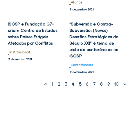
Alunos
VER
VER
TWITTER
FACEBOOK
TWITTER
FACEB
9 dezembro 2021
NOTÍCIA
NOTÍCIA
ISCSP e Fundação G7+
“Subversão e Contra-
criam Centro de Estudos
Subversão: (Novos)
sobre Países Frágeis
Desafios Estratégicos do
Afetados por Conflitos
Século XXI” é tema de
ciclo de conferências no
Institucional
ISCSP
3 dezembro 2021
Conferências
2 dezembro 2021
«
1
2
3
4
5
6
7
8
9
10
»