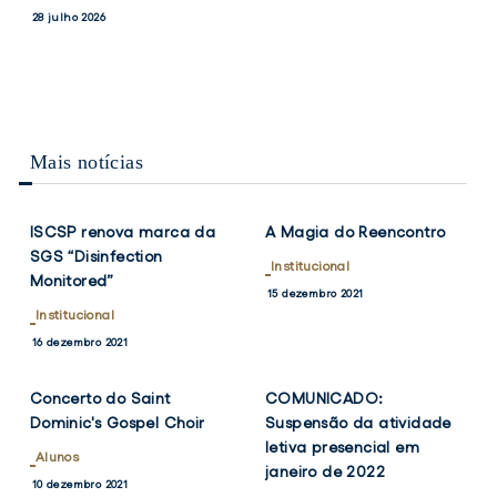
PRESIDENTES
e
28 julho 2026
DO
Vice-
CONSELHO
Presidentes
DE
ESCOLA
do
DO
Conselho
ISCSP-
de
ULISBOA
Mais notícias
Escola
VER
VER
TWITTER
FACEBOOK
TWITTER
FACEB
do
NOTÍCIA
NOTÍCIA
ISCSP-
ISCSP renova marca da
A Magia do Reencontro
ULisboa
SGS “Disinfection
Institucional
Monitored”
15 dezembro 2021
Institucional
VER
VER
TWITTER
FACEBOOK
TWITTER
FACEB
16 dezembro 2021
NOTÍCIA
NOTÍCIA
Concerto do Saint
COMUNICADO:
Dominic's Gospel Choir
Suspensão da atividade
letiva presencial em
Alunos
janeiro de 2022
10 dezembro 2021