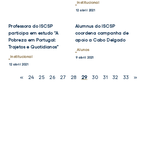
Institucional
VER
VER
TWITTER
FACEBOOK
TWITTER
FACEB
12 abril 2021
NOTÍCIA
NOTÍCIA
Professora do ISCSP
Alumnus do ISCSP
participa em estudo “A
coordena campanha de
Pobreza em Portugal:
apoio a Cabo Delgado
Trajetos e Quotidianos”
Alunos
Institucional
9 abril 2021
12 abril 2021
«
24
25
26
27
28
29
30
31
32
33
»