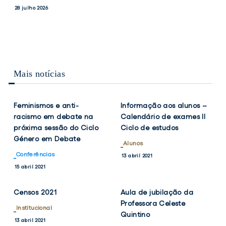
PRESIDENTES
MEDALHAS
e
conquista
Notícias
28 julho 2026
DO
DE
Vice-
duas
17 julho 2026
CONSELHO
BRONZE
Presidentes
medalhas
DE
NO
ESCOLA
CAMPEONATO
do
de
DO
NACIONAL
Conselho
bronze
ISCSP-
MASTER
de
no
ULISBOA
DE
Mais notícias
Escola
Campeonato
VERÃO/OPEN
VER
VER
TWITTER
FACEBOOK
TWITTER
FACEB
DE
do
Nacional
NOTÍCIA
NOTÍCIA
VERÃO
ISCSP-
Master
MASTER
Feminismos e anti-
Informação aos alunos –
ULisboa
de
racismo em debate na
Calendário de exames II
Verão/Open
próxima sessão do Ciclo
Ciclo de estudos
de
Género em Debate
Verão
Alunos
Master
Conferências
13 abril 2021
VER
VER
TWITTER
FACEBOOK
TWITTER
FACEB
15 abril 2021
NOTÍCIA
NOTÍCIA
Censos 2021
Aula de jubilação da
Professora Celeste
Institucional
Quintino
13 abril 2021