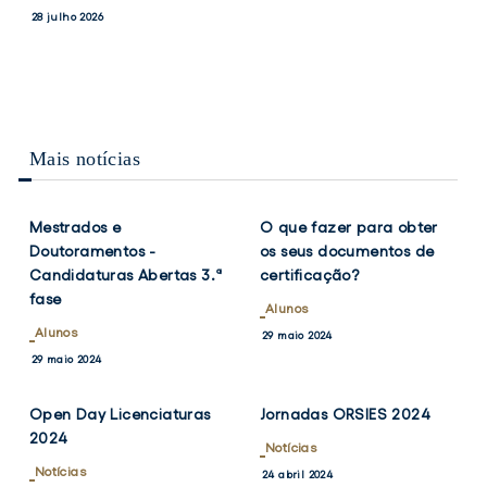
PRESIDENTES
e
28 julho 2026
DO
Vice-
CONSELHO
Presidentes
DE
ESCOLA
do
DO
Conselho
ISCSP-
de
ULISBOA
Mais notícias
Escola
VER
VER
TWITTER
FACEBOOK
TWITTER
FACEB
do
NOTÍCIA
NOTÍCIA
ISCSP-
Mestrados e
O que fazer para obter
ULisboa
Doutoramentos -
os seus documentos de
Candidaturas Abertas 3.ª
certificação?
fase
Alunos
Alunos
29 maio 2024
VER
VER
TWITTER
FACEBOOK
TWITTER
FACEB
29 maio 2024
NOTÍCIA
NOTÍCIA
Open Day Licenciaturas
Jornadas ORSIES 2024
2024
Notícias
Notícias
24 abril 2024