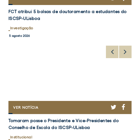
ATRIBUI
FCT
5
FCT atribui 5 bolsas de doutoramento a estudantes do
atribui
BOLSAS
ISCSP-ULisboa
DE
5
DOUTORAMENTO
bolsas
Investigação
A
de
5 agosto 2026
ESTUDANTES
doutoramento
DO
a
ISCSP-
ULISBOA
estudantes
do
ISCSP-
ULisboa
R
CEBOOK
TWITTER
FACEB
TOMARAM
VER NOTÍCIA
POSSE
Tomaram
O
Tomaram posse o Presidente e Vice-Presidentes do
posse
PRESIDENTE
Conselho de Escola do ISCSP-ULisboa
E
o
VICE-
Presidente
Institucional