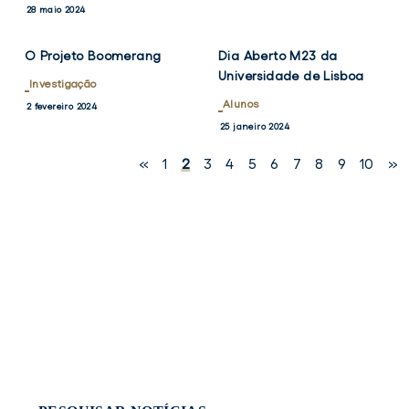
VER
VER
TWITTER
FACEBOOK
TWITTER
FACEB
28 maio 2024
NOTÍCIA
NOTÍCIA
O Projeto Boomerang
Dia Aberto M23 da
Universidade de Lisboa
Investigação
Alunos
2 fevereiro 2024
25 janeiro 2024
«
1
2
3
4
5
6
7
8
9
10
»