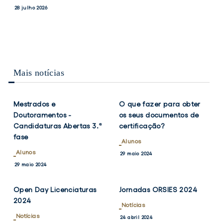
PRESIDENTES
e
28 julho 2026
DO
Vice-
CONSELHO
Presidentes
DE
ESCOLA
do
DO
Conselho
ISCSP-
de
ULISBOA
Mais notícias
Escola
VER
VER
TWITTER
FACEBOOK
TWITTER
FACEB
do
NOTÍCIA
NOTÍCIA
ISCSP-
Mestrados e
O que fazer para obter
ULisboa
Doutoramentos -
os seus documentos de
Candidaturas Abertas 3.ª
certificação?
fase
Alunos
Alunos
29 maio 2024
VER
VER
TWITTER
FACEBOOK
TWITTER
FACEB
29 maio 2024
NOTÍCIA
NOTÍCIA
Open Day Licenciaturas
Jornadas ORSIES 2024
2024
Notícias
Notícias
24 abril 2024