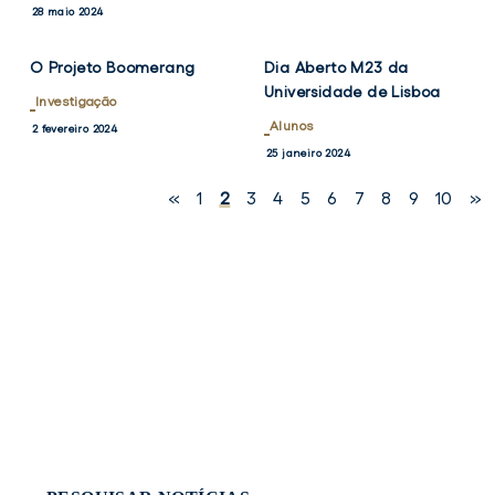
VER
VER
TWITTER
FACEBOOK
TWITTER
FACEB
28 maio 2024
NOTÍCIA
NOTÍCIA
O Projeto Boomerang
Dia Aberto M23 da
Universidade de Lisboa
Investigação
Alunos
2 fevereiro 2024
25 janeiro 2024
«
1
2
3
4
5
6
7
8
9
10
»