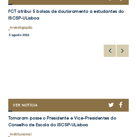
ATRIBUI
FCT
5
FCT atribui 5 bolsas de doutoramento a estudantes do
atribui
BOLSAS
ISCSP-ULisboa
DE
5
DOUTORAMENTO
bolsas
Investigação
A
de
5 agosto 2026
ESTUDANTES
doutoramento
DO
a
ISCSP-
ULISBOA
estudantes
do
ISCSP-
ULisboa
R
CEBOOK
TWITTER
FACEB
TOMARAM
VER NOTÍCIA
POSSE
Tomaram
O
Tomaram posse o Presidente e Vice-Presidentes do
posse
PRESIDENTE
Conselho de Escola do ISCSP-ULisboa
E
o
VICE-
Presidente
Institucional