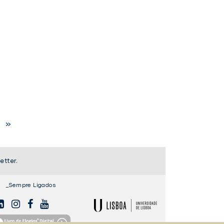
TER
FACEBOOK
»
etter.
_Sempre Ligados
NKEDIN
INSTAGAM
FACEBOOK
YOUTUBE
ULisboa