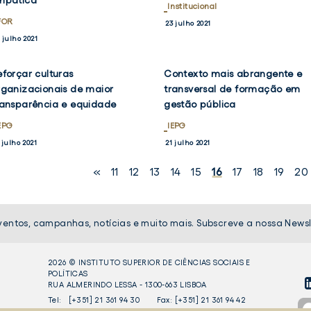
mpática”
Institucional
FOR
23 julho 2021
 julho 2021
eforçar culturas
Contexto mais abrangente e
VER
VER
NOTÍCIA
NOTÍCIA
rganizacionais de maior
transversal de formação em
OK
TWITTER
FACEBOOK
TWIT
ransparência e equidade
gestão pública
EPG
IEPG
 julho 2021
21 julho 2021
«
11
12
13
14
15
16
17
18
19
20
ventos, campanhas, notícias e muito mais. Subscreve a nossa Newsl
2026 © INSTITUTO SUPERIOR DE CIÊNCIAS SOCIAIS E
POLÍTICAS
RUA ALMERINDO LESSA - 1300-663 LISBOA
LI
Tel:
[+351] 21 361 94 30
Fax: [+351] 21 361 94 42