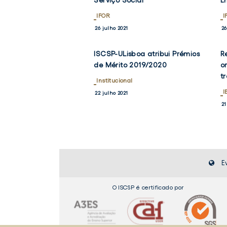
Serviço Social"
E
IFOR
I
26 julho 2021
26
ISCSP-ULisboa atribui Prémios
R
VER
NOTÍCIA
de Mérito 2019/2020
o
TWITTER
FACEBO
t
Institucional
I
22 julho 2021
21
E
O ISCSP é certificado por