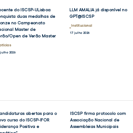
ocente
LLM
ocente do ISCSP-ULisboa
LLM AMALIA já disponível no
VER
VER
o
AMALIA
DOCENTE
LLM
NOTÍCIA
NOTÍCIA
onquista duas medalhas de
GPT@ISCSP
K
TWITTER
FACEBOOK
TWIT
F
DO
AMALIA
SCSP-
já
ronze no Campeonato
ISCSP-
Institucional
JÁ
Lisboa
disponível
cional Master de
ULISBOA
DISPONÍVEL
17 julho 2026
onquista
no
erão/Open de Verão Master
CONQUISTA
NO
DUAS
GPT@ISCSP
uas
GPT@ISCSP
otícias
MEDALHAS
edalhas
DE
 julho 2026
e
BRONZE
NO
ronze
CAMPEONATO
o
NACIONAL
ampeonato
MASTER
DE
acional
VERÃO/OPEN
aster
DE
e
VERÃO
MASTER
erão/Open
e
andidaturas abertas para o
ISCSP firma protocolo com
VER
VER
NOTÍCIA
NOTÍCIA
ovo curso do ISCSP-IFOR
Associação Nacional de
erão
OK
TWITTER
FACEBOOK
TWIT
Liderança Positiva e
Assembleias Municipais
aster