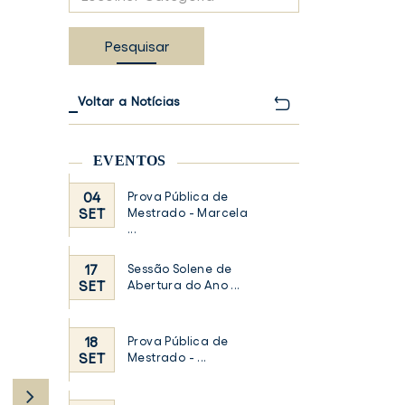
Categoria
Pesquisar
Voltar a Notícias
EVENTOS
04
Prova Pública de
SET
Mestrado - Marcela
...
TER
FACEBOOK
17
Sessão Solene de
SET
Abertura do Ano ...
18
Prova Pública de
SET
Mestrado - ...