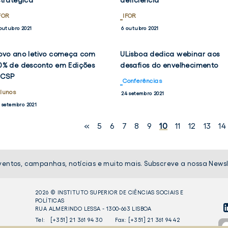
stratégica”
deficiência
FOR
IFOR
outubro 2021
6 outubro 2021
ovo ano letivo começa com
ULisboa dedica webinar aos
VER
VER
NOTÍCIA
NOTÍCIA
0% de desconto em Edições
desafios do envelhecimento
OK
TWITTER
FACEBOOK
TWIT
SCSP
Conferências
lunos
24 setembro 2021
 setembro 2021
«
5
6
7
8
9
10
11
12
13
14
ventos, campanhas, notícias e muito mais. Subscreve a nossa Newsl
2026 © INSTITUTO SUPERIOR DE CIÊNCIAS SOCIAIS E
POLÍTICAS
RUA ALMERINDO LESSA - 1300-663 LISBOA
LI
Tel:
[+351] 21 361 94 30
Fax: [+351] 21 361 94 42