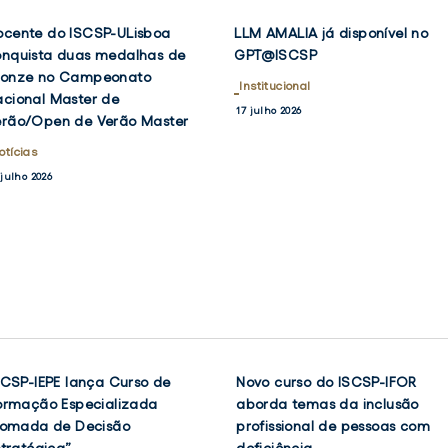
ocente
LLM
ocente do ISCSP-ULisboa
LLM AMALIA já disponível no
VER
VER
o
AMALIA
DOCENTE
LLM
NOTÍCIA
NOTÍCIA
onquista duas medalhas de
GPT@ISCSP
K
TWITTER
FACEBOOK
TWIT
F
DO
AMALIA
SCSP-
já
ronze no Campeonato
ISCSP-
Institucional
JÁ
Lisboa
disponível
cional Master de
ULISBOA
DISPONÍVEL
17 julho 2026
onquista
no
erão/Open de Verão Master
CONQUISTA
NO
DUAS
GPT@ISCSP
uas
GPT@ISCSP
otícias
MEDALHAS
edalhas
DE
 julho 2026
e
BRONZE
NO
ronze
CAMPEONATO
o
NACIONAL
ampeonato
MASTER
DE
acional
VERÃO/OPEN
aster
DE
e
VERÃO
MASTER
erão/Open
e
SCSP-IEPE lança Curso de
Novo curso do ISCSP-IFOR
VER
VER
NOTÍCIA
NOTÍCIA
ormação Especializada
aborda temas da inclusão
erão
OK
TWITTER
FACEBOOK
TWIT
Tomada de Decisão
profissional de pessoas com
aster