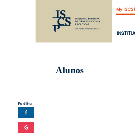
Saltar
My ISCS
para
o
conteúdo
principal
PÁGINA
INSTIT
PRINCI
Alunos
Partilha