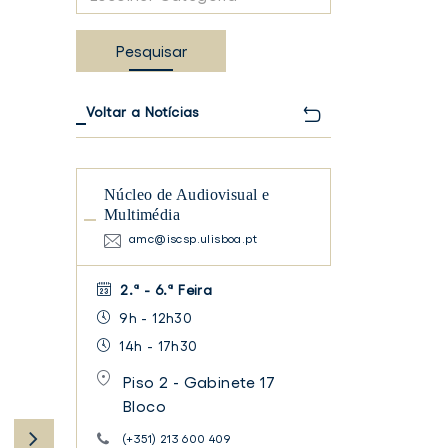
Categoria
Pesquisar
Voltar a Notícias
Núcleo de Audiovisual e
Multimédia
amc@iscsp.ulisboa.pt
TER
FACEBOOK
2.ª - 6.ª Feira
9h - 12h30
14h - 17h30
Piso 2 - Gabinete 17
Bloco
(+351) 213 600 409