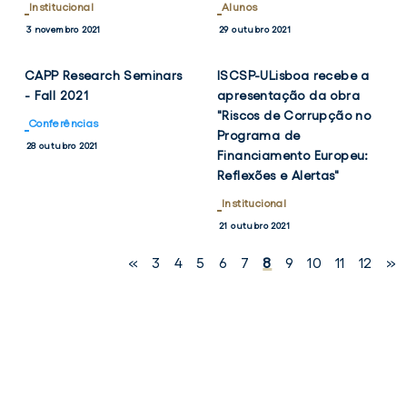
Institucional
Alunos
VER
VER
TWITTER
FACEBOOK
TWITTER
FACEB
3 novembro 2021
29 outubro 2021
NOTÍCIA
NOTÍCIA
CAPP Research Seminars
ISCSP-ULisboa recebe a
- Fall 2021
apresentação da obra
"Riscos de Corrupção no
Conferências
Programa de
28 outubro 2021
Financiamento Europeu:
Reflexões e Alertas"
Institucional
21 outubro 2021
«
3
4
5
6
7
8
9
10
11
12
»