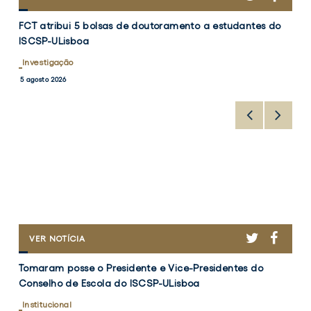
ATRIBUI
FCT
5
FCT atribui 5 bolsas de doutoramento a estudantes do
atribui
BOLSAS
ISCSP-ULisboa
DE
5
DOUTORAMENTO
bolsas
Investigação
A
de
5 agosto 2026
ESTUDANTES
doutoramento
DO
a
ISCSP-
ULISBOA
estudantes
do
ISCSP-
ULisboa
R
CEBOOK
TWITTER
FACEB
TOMARAM
VER NOTÍCIA
POSSE
Tomaram
O
Tomaram posse o Presidente e Vice-Presidentes do
posse
PRESIDENTE
Conselho de Escola do ISCSP-ULisboa
E
o
VICE-
Presidente
Institucional