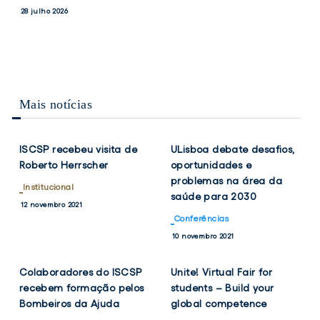
PRESIDENTES
e
28 julho 2026
DO
Vice-
CONSELHO
Presidentes
DE
ESCOLA
do
DO
Conselho
ISCSP-
de
ULISBOA
Mais notícias
Escola
VER
VER
TWITTER
FACEBOOK
TWITTER
FACEB
do
NOTÍCIA
NOTÍCIA
ISCSP-
ISCSP recebeu visita de
ULisboa debate desafios,
ULisboa
Roberto Herrscher
oportunidades e
problemas na área da
Institucional
saúde para 2030
12 novembro 2021
Conferências
VER
VER
TWITTER
FACEBOOK
TWITTER
FACEB
10 novembro 2021
NOTÍCIA
NOTÍCIA
Colaboradores do ISCSP
Unite! Virtual Fair for
recebem formação pelos
students – Build your
Bombeiros da Ajuda
global competence