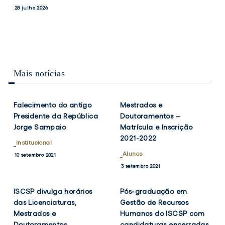
PRESIDENTES
MEDALHAS
e
conquista
Notícias
28 julho 2026
DO
DE
Vice-
duas
17 julho 2026
CONSELHO
BRONZE
Presidentes
medalhas
DE
NO
ESCOLA
CAMPEONATO
do
de
DO
NACIONAL
Conselho
bronze
ISCSP-
MASTER
de
no
ULISBOA
DE
Mais notícias
Escola
Campeonato
VERÃO/OPEN
VER
VER
TWITTER
FACEBOOK
TWITTER
FACEB
DE
do
Nacional
NOTÍCIA
NOTÍCIA
VERÃO
ISCSP-
Master
MASTER
Falecimento do antigo
Mestrados e
ULisboa
de
Presidente da República
Doutoramentos –
Verão/Open
Jorge Sampaio
Matrícula e Inscrição
de
2021-2022
Verão
Institucional
Master
Alunos
10 setembro 2021
VER
VER
TWITTER
FACEBOOK
TWITTER
FACEB
3 setembro 2021
NOTÍCIA
NOTÍCIA
ISCSP divulga horários
Pós-graduação em
das Licenciaturas,
Gestão de Recursos
Mestrados e
Humanos do ISCSP com
Doutoramentos
candidaturas encerradas