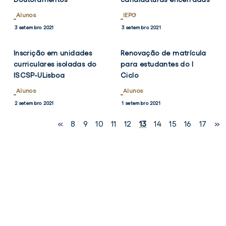
Alunos
IEPG
VER
VER
TWITTER
FACEBOOK
TWITTER
FACEB
3 setembro 2021
3 setembro 2021
NOTÍCIA
NOTÍCIA
Inscrição em unidades
Renovação de matrícula
curriculares isoladas do
para estudantes do I
ISCSP-ULisboa
Ciclo
Alunos
Alunos
2 setembro 2021
1 setembro 2021
«
8
9
10
11
12
13
14
15
16
17
»