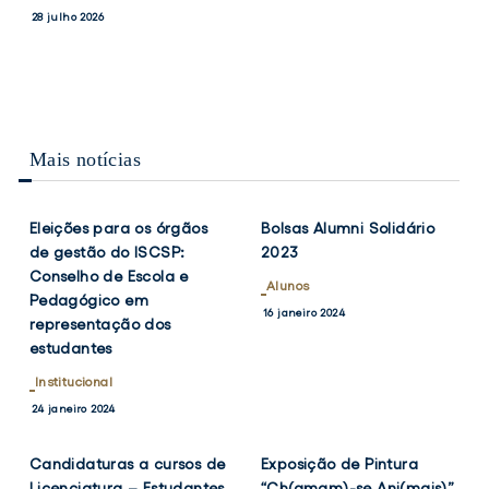
PRESIDENTES
MEDALHAS
e
conquista
Notícias
28 julho 2026
DO
DE
Vice-
duas
17 julho 2026
CONSELHO
BRONZE
Presidentes
medalhas
DE
NO
ESCOLA
CAMPEONATO
do
de
DO
NACIONAL
Conselho
bronze
ISCSP-
MASTER
de
no
ULISBOA
DE
Mais notícias
Escola
Campeonato
VERÃO/OPEN
VER
VER
TWITTER
FACEBOOK
TWITTER
FACEB
DE
do
Nacional
NOTÍCIA
NOTÍCIA
VERÃO
ISCSP-
Master
MASTER
Eleições para os órgãos
Bolsas Alumni Solidário
ULisboa
de
de gestão do ISCSP:
2023
Verão/Open
Conselho de Escola e
de
Alunos
Pedagógico em
Verão
16 janeiro 2024
representação dos
Master
estudantes
Institucional
VER
VER
TWITTER
FACEBOOK
TWITTER
FACEB
24 janeiro 2024
NOTÍCIA
NOTÍCIA
Candidaturas a cursos de
Exposição de Pintura
Licenciatura – Estudantes
“Ch(amam)-se Ani(mais)”