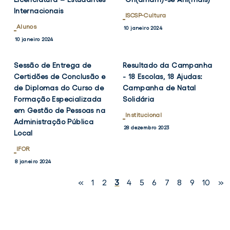
Internacionais
ISCSP-Cultura
Alunos
10 janeiro 2024
VER
VER
TWITTER
FACEBOOK
TWITTER
FACEB
10 janeiro 2024
NOTÍCIA
NOTÍCIA
Sessão de Entrega de
Resultado da Campanha
Certidões de Conclusão e
- 18 Escolas, 18 Ajudas:
de Diplomas do Curso de
Campanha de Natal
Formação Especializada
Solidária
em Gestão de Pessoas na
Institucional
Administração Pública
28 dezembro 2023
Local
IFOR
8 janeiro 2024
«
1
2
3
4
5
6
7
8
9
10
»