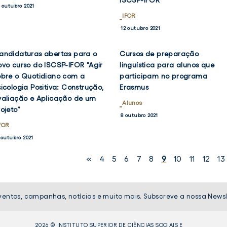
ISCSP-IFOR
 outubro 2021
IFOR
12 outubro 2021
andidaturas abertas para o
Cursos de preparação
VER
VER
NOTÍCIA
NOTÍCIA
ovo curso do ISCSP-IFOR "Agir
linguística para alunos que
OK
TWITTER
FACEBOOK
TWIT
obre o Quotidiano com a
participam no programa
sicologia Positiva: Construção,
Erasmus
valiação e Aplicação de um
Alunos
rojeto”
8 outubro 2021
FOR
 outubro 2021
«
4
5
6
7
8
9
10
11
12
13
ventos, campanhas, notícias e muito mais. Subscreve a nossa Newsl
2026 © INSTITUTO SUPERIOR DE CIÊNCIAS SOCIAIS E