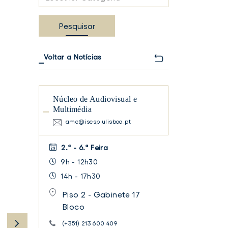
Categoria
Pesquisar
Voltar a Notícias
Núcleo de Audiovisual e
Multimédia
amc@iscsp.ulisboa.pt
TER
FACEBOOK
2.ª - 6.ª Feira
9h - 12h30
14h - 17h30
Piso 2 - Gabinete 17
Bloco
(+351) 213 600 409