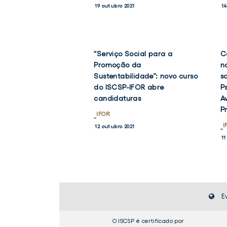
19 outubro 2021
14
“Serviço Social para a
C
VER
NOTÍCIA
Promoção da
n
TWITTER
FACEBO
Sustentabilidade”: novo curso
s
do ISCSP-IFOR abre
P
candidaturas
A
P
IFOR
I
12 outubro 2021
11
E
O ISCSP é certificado por