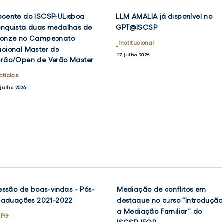
ocente
LLM
ocente do ISCSP-ULisboa
LLM AMALIA já disponível no
VER
VER
o
AMALIA
DOCENTE
LLM
NOTÍCIA
NOTÍCIA
onquista duas medalhas de
GPT@ISCSP
K
TWITTER
FACEBOOK
TWIT
F
DO
AMALIA
SCSP-
já
ronze no Campeonato
ISCSP-
Institucional
JÁ
Lisboa
disponível
cional Master de
ULISBOA
DISPONÍVEL
17 julho 2026
onquista
no
erão/Open de Verão Master
CONQUISTA
NO
DUAS
GPT@ISCSP
uas
GPT@ISCSP
otícias
MEDALHAS
edalhas
DE
 julho 2026
e
BRONZE
NO
ronze
CAMPEONATO
o
NACIONAL
ampeonato
MASTER
DE
acional
VERÃO/OPEN
aster
DE
e
VERÃO
MASTER
erão/Open
e
essão de boas-vindas - Pós-
Mediação de conflitos em
VER
VER
NOTÍCIA
NOTÍCIA
raduações 2021-2022
destaque no curso “Introduçã
erão
OK
TWITTER
FACEBOOK
TWIT
à Mediação Familiar” do
aster
EPG