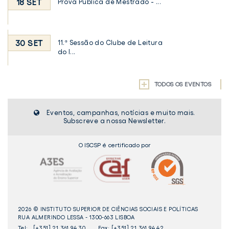
18 SET
Prova Pública de Mestrado - ...
30 SET
11.ª Sessão do Clube de Leitura
do I...
TODOS OS EVENTOS
Eventos, campanhas, notícias e muito mais.
Subscreve a nossa Newsletter.
O ISCSP é certificado por
2026 © INSTITUTO SUPERIOR DE CIÊNCIAS SOCIAIS E POLÍTICAS
RUA ALMERINDO LESSA - 1300-663 LISBOA
Tel:
[+351] 21 361 94 30
Fax: [+351] 21 361 94 42