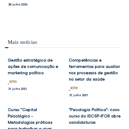
PRESIDENTES
MEDALHAS
e
conquista
Notícias
28 julho 2026
DO
DE
Vice-
duas
17 julho 2026
CONSELHO
BRONZE
Presidentes
medalhas
DE
NO
ESCOLA
CAMPEONATO
do
de
DO
NACIONAL
Conselho
bronze
ISCSP-
MASTER
de
no
ULISBOA
DE
Mais notícias
Escola
Campeonato
VERÃO/OPEN
VER
VER
TWITTER
FACEBOOK
TWITTER
FACEB
DE
do
Nacional
NOTÍCIA
NOTÍCIA
VERÃO
ISCSP-
Master
MASTER
Gestão estratégica de
Competências e
ULisboa
de
ações de comunicação e
ferramentas para auxiliar
Verão/Open
marketing político
nos processos de gestão
de
no setor da saúde
Verão
IEPG
Master
IEPG
21 julho 2021
VER
VER
TWITTER
FACEBOOK
TWITTER
FACEB
21 julho 2021
NOTÍCIA
NOTÍCIA
Curso "Capital
"Psicologia Política": novo
Psicológico -
curso do ISCSP-IFOR abre
Metodologias práticas
candidaturas
para trabalhar e viver