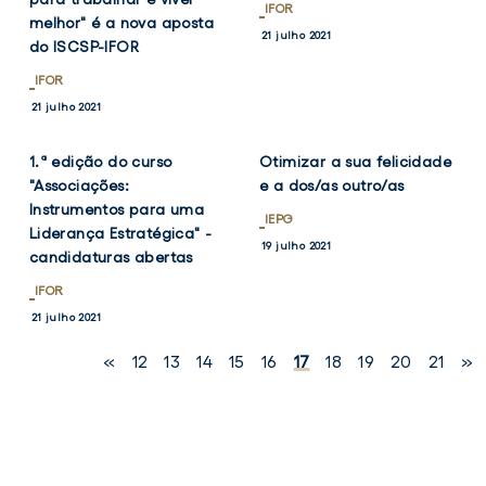
IFOR
melhor" é a nova aposta
21 julho 2021
do ISCSP-IFOR
IFOR
VER
VER
TWITTER
FACEBOOK
TWITTER
FACEB
21 julho 2021
NOTÍCIA
NOTÍCIA
1.ª edição do curso
Otimizar a sua felicidade
"Associações:
e a dos/as outro/as
Instrumentos para uma
IEPG
Liderança Estratégica" -
19 julho 2021
candidaturas abertas
IFOR
21 julho 2021
«
12
13
14
15
16
17
18
19
20
21
»