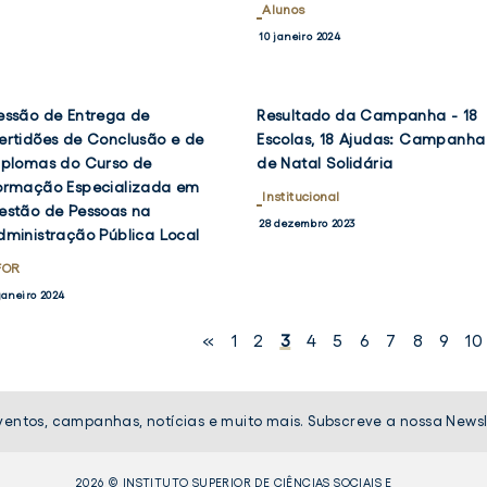
Alunos
10 janeiro 2024
essão de Entrega de
Resultado da Campanha - 18
VER
VER
NOTÍCIA
NOTÍCIA
ertidões de Conclusão e de
Escolas, 18 Ajudas: Campanha
OK
TWITTER
FACEBOOK
TWIT
iplomas do Curso de
de Natal Solidária
ormação Especializada em
Institucional
estão de Pessoas na
28 dezembro 2023
dministração Pública Local
FOR
janeiro 2024
«
1
2
3
4
5
6
7
8
9
10
ventos, campanhas, notícias e muito mais. Subscreve a nossa Newsl
2026 © INSTITUTO SUPERIOR DE CIÊNCIAS SOCIAIS E