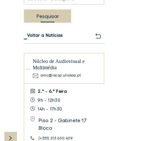
Categoria
Pesquisar
Voltar a Notícias
Núcleo de Audiovisual e
Multimédia
amc@iscsp.ulisboa.pt
TER
FACEBOOK
2.ª - 6.ª Feira
9h - 12h30
14h - 17h30
Piso 2 - Gabinete 17
Bloco
(+351) 213 600 409