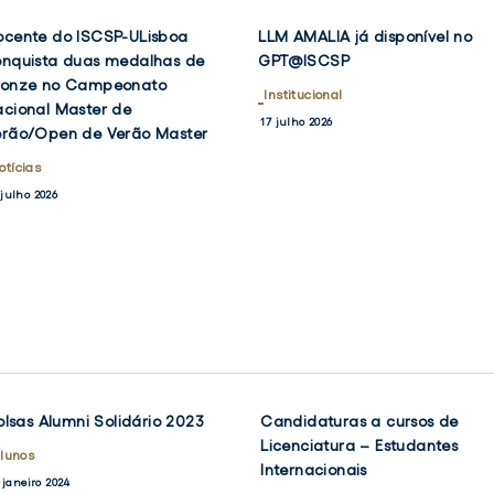
ocente
LLM
ocente do ISCSP-ULisboa
LLM AMALIA já disponível no
VER
VER
o
AMALIA
DOCENTE
LLM
NOTÍCIA
NOTÍCIA
onquista duas medalhas de
GPT@ISCSP
K
TWITTER
FACEBOOK
TWIT
F
DO
AMALIA
SCSP-
já
ronze no Campeonato
ISCSP-
Institucional
JÁ
Lisboa
disponível
cional Master de
ULISBOA
DISPONÍVEL
17 julho 2026
onquista
no
erão/Open de Verão Master
CONQUISTA
NO
DUAS
GPT@ISCSP
uas
GPT@ISCSP
otícias
MEDALHAS
edalhas
DE
 julho 2026
e
BRONZE
NO
ronze
CAMPEONATO
o
NACIONAL
ampeonato
MASTER
DE
acional
VERÃO/OPEN
aster
DE
e
VERÃO
MASTER
erão/Open
e
olsas Alumni Solidário 2023
Candidaturas a cursos de
VER
VER
NOTÍCIA
NOTÍCIA
Licenciatura – Estudantes
erão
lunos
OK
TWITTER
FACEBOOK
TWIT
Internacionais
aster
 janeiro 2024