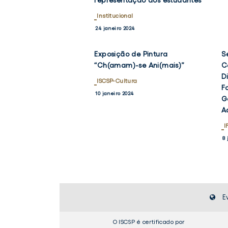
representação dos estudantes
Institucional
24 janeiro 2024
Exposição de Pintura
S
VER
NOTÍCIA
“Ch(amam)-se Ani(mais)”
C
TWITTER
FACEBO
D
ISCSP-Cultura
F
10 janeiro 2024
G
A
I
8 
E
O ISCSP é certificado por