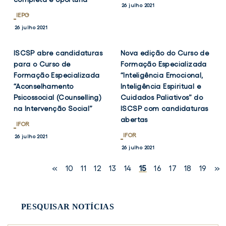
26 julho 2021
IEPG
VER
VER
TWITTER
FACEBOOK
TWITTER
FACEB
26 julho 2021
NOTÍCIA
NOTÍCIA
ISCSP abre candidaturas
Nova edição do Curso de
para o Curso de
Formação Especializada
Formação Especializada
“Inteligência Emocional,
“Aconselhamento
Inteligência Espiritual e
Psicossocial (Counselling)
Cuidados Paliativos” do
na Intervenção Social”
ISCSP com candidaturas
abertas
IFOR
IFOR
26 julho 2021
26 julho 2021
«
10
11
12
13
14
15
16
17
18
19
»
PESQUISAR NOTÍCIAS