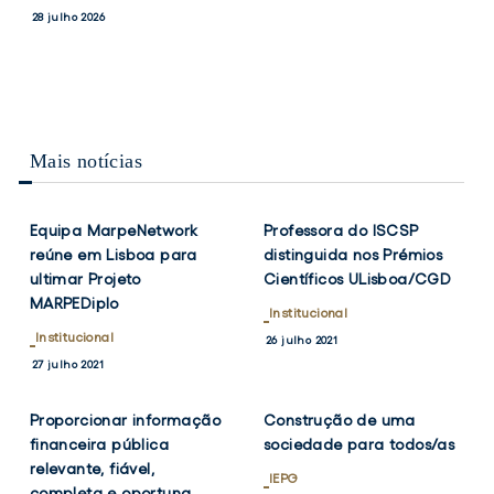
PRESIDENTES
MEDALHAS
e
conquista
Notícias
28 julho 2026
DO
DE
Vice-
duas
17 julho 2026
CONSELHO
BRONZE
Presidentes
medalhas
DE
NO
ESCOLA
CAMPEONATO
do
de
DO
NACIONAL
Conselho
bronze
ISCSP-
MASTER
de
no
ULISBOA
DE
Mais notícias
Escola
Campeonato
VERÃO/OPEN
VER
VER
TWITTER
FACEBOOK
TWITTER
FACEB
DE
do
Nacional
NOTÍCIA
NOTÍCIA
VERÃO
ISCSP-
Master
MASTER
Equipa MarpeNetwork
Professora do ISCSP
ULisboa
de
reúne em Lisboa para
distinguida nos Prémios
Verão/Open
ultimar Projeto
Científicos ULisboa/CGD
de
MARPEDiplo
Verão
Institucional
Master
Institucional
26 julho 2021
VER
VER
TWITTER
FACEBOOK
TWITTER
FACEB
27 julho 2021
NOTÍCIA
NOTÍCIA
Proporcionar informação
Construção de uma
financeira pública
sociedade para todos/as
relevante, fiável,
IEPG
completa e oportuna